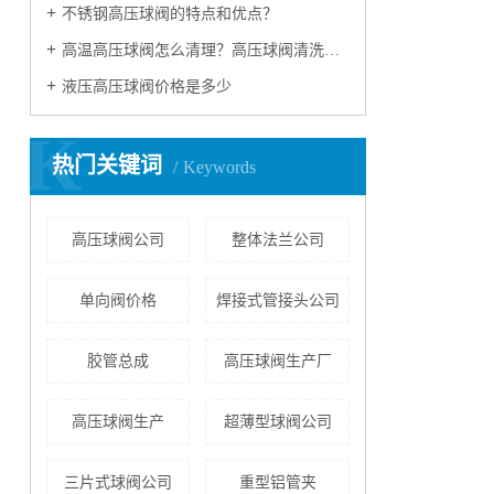
不锈钢高压球阀的特点和优点？
高温高压球阀怎么清理？高压球阀清洗注意事项
液压高压球阀价格是多少
K
热门关键词
Keywords
高压球阀公司
整体法兰公司
单向阀价格
焊接式管接头公司
胶管总成
高压球阀生产厂
高压球阀生产
超薄型球阀公司
三片式球阀公司
重型铝管夹