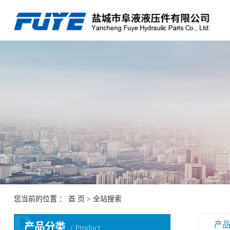
您当前的位置 ：
首 页
> 全站搜索
P
产品
产品分类
Product