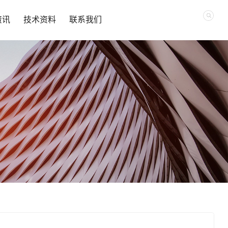
资讯
技术资料
联系我们