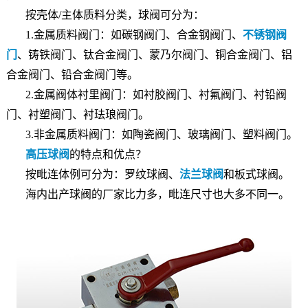
按壳体/主体质料分类，球阀可分为：
1.金属质料阀门：如碳钢阀门、合金钢阀门、
不锈钢阀
门
、铸铁阀门、钛合金阀门、蒙乃尔阀门、铜合金阀门、铝
合金阀门、铅合金阀门等。
2.金属阀体衬里阀门：如衬胶阀门、衬氟阀门、衬铅阀
门、衬塑阀门、衬珐琅阀门。
3.非金属质料阀门：如陶瓷阀门、玻璃阀门、塑料阀门。
高压球阀
的特点和优点？
按毗连体例可分为：罗纹球阀、
法兰球阀
和板式球阀。
海内出产球阀的厂家比力多，毗连尺寸也大多不同一。