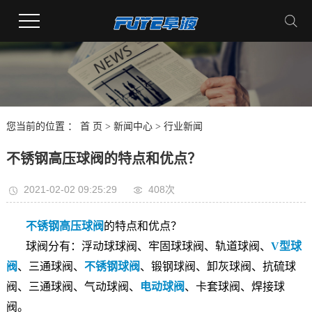
您当前的位置 ：
首 页
>
新闻中心
>
行业新闻
不锈钢高压球阀的特点和优点？
2021-02-02 09:25:29
408次
不锈钢高压球阀
的特点和优点？
球阀分有：浮动球球阀、牢固球球阀、轨道球阀、
V型球
阀
、三通球阀、
不锈钢球阀
、锻钢球阀、卸灰球阀、抗硫球
阀、三通球阀、气动球阀、
电动球阀
、卡套球阀、焊接球
阀。