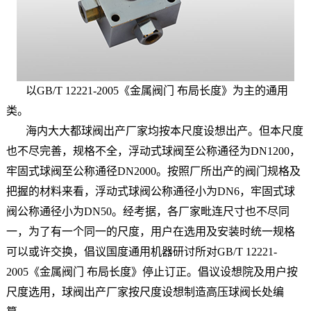
以GB/T 12221-2005《金属阀门 布局长度》为主的通用
类。
海内大大都球阀出产厂家均按本尺度设想出产。但本尺度
也不尽完善，规格不全，浮动式球阀至公称通径为DN1200，
牢固式球阀至公称通径DN2000。按照厂所出产的阀门规格及
把握的材料来看，浮动式球阀公称通径小为DN6，牢固式球
阀公称通径小为DN50。经考据，各厂家毗连尺寸也不尽同
一，为了有一个同一的尺度，用户在选用及安装时统一规格
可以或许交换，倡议国度通用机器研讨所对GB/T 12221-
2005《金属阀门 布局长度》停止订正。倡议设想院及用户按
尺度选用，球阀出产厂家按尺度设想制造高压球阀长处编