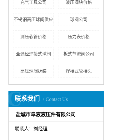
充气工具公司
液压阀块价格
不锈钢高压球阀供应
球阀公司
测压软管价格
压力表价格
全通径焊接式球阀
板式节流阀公司
高压球阀拆装
焊接式管接头
C
联系我们
Contact Us
盐城市阜液液压件有限公司
联系人：刘经理