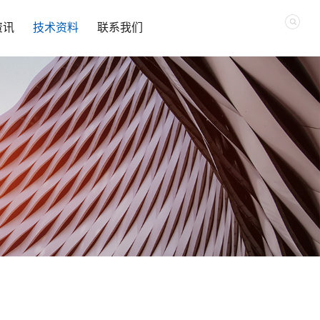
资讯
技术资料
联系我们