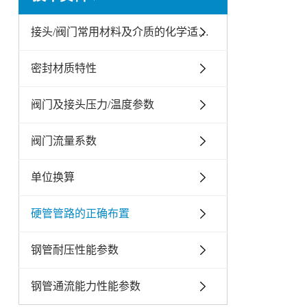
接头/阀门常用材料及介质的化学适应性
密封材质特性
阀门及接头压力/温度参数
阀门流量系数
单位换算
硬管管路的正确布置
钢管耐压性能参数
钢管通流能力性能参数