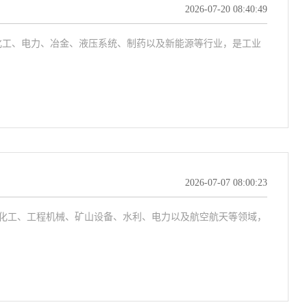
2026-07-20 08:40:49
化工、电力、冶金、液压系统、制药以及新能源等行业，是工业
2026-07-07 08:00:23
化工、工程机械、矿山设备、水利、电力以及航空航天等领域，