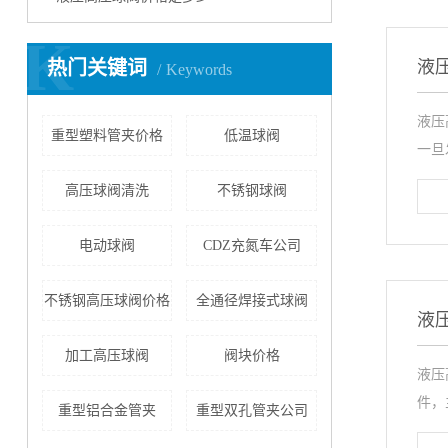
K
热门关键词
液
Keywords
液压
重型塑料管夹价格
低温球阀
一旦
高压球阀清洗
不锈钢球阀
电动球阀
CDZ充氮车公司
不锈钢高压球阀价格
全通径焊接式球阀
液
加工高压球阀
阀块价格
液压
件，
重型铝合金管夹
重型双孔管夹公司