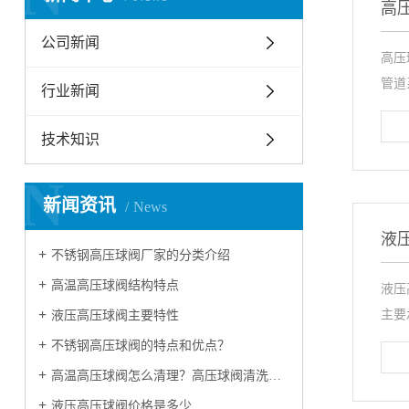
高
公司新闻
高压
管道
行业新闻
技术知识
N
新闻资讯
News
液
不锈钢高压球阀厂家的分类介绍
高温高压球阀结构特点
液压
主要
液压高压球阀主要特性
不锈钢高压球阀的特点和优点？
高温高压球阀怎么清理？高压球阀清洗注意事项
液压高压球阀价格是多少