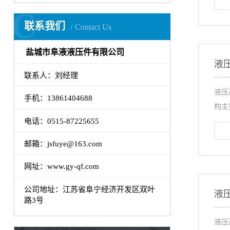
C
联系我们
Contact Us
盐城市阜液液压件有限公司
液
联系人：刘经理
液压
手机：13861404688
构主
电话：0515-87225655
邮箱：jsfuye@163.com
网址：www.gy-qf.com
公司地址：江苏省阜宁经济开发区双叶
液
路3号
液压