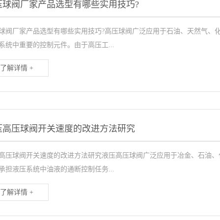
压球阀厂家产品选型有哪些实用技巧?
球阀厂家产品选型有哪些实用技巧?高压球阀广泛应用于石油、天然气、
系统中重要的控制元件。由于高压工...
了解详情 +
压高压球阀开关速度的改进方法研究
高压球阀开关速度的改进方法研究液压高压球阀广泛应用于冶金、石油、
承担液压系统中油液的通断控制任务...
了解详情 +