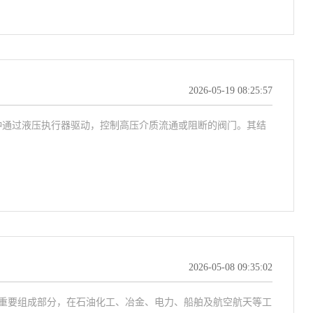
2026-05-19 08:25:57
种通过液压执行器驱动，控制高压介质流通或阻断的阀门。其结
2026-05-08 09:35:02
重要组成部分，在石油化工、冶金、电力、船舶及航空航天等工