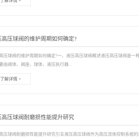
了解详情 +
压高压球阀的维护周期如何确定?
高压球阀的维护周期如何确定?一、液压高压球阀概述液压高压球阀是一
要由阀体、阀座、球体、液压执行器...
了解详情 +
压高压球阀耐磨损性能提升研究
高压球阀耐磨损性能提升研究引言液压高压球阀作为高压流体控制系统的