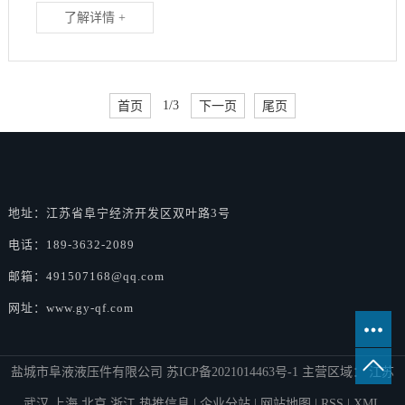
了解详情 +
首页
1/3
下一页
尾页
地址：江苏省阜宁经济开发区双叶路3号
电话：189-3632-2089
邮箱：491507168@qq.com
网址：www.gy-qf.com
盐城市阜液液压件有限公司
苏ICP备2021014463号-1
主营区域：
江苏
武汉
上海
北京
浙江
热推信息
|
企业分站
|
网站地图
|
RSS
|
XML